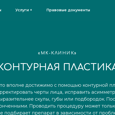
Микроигольчатый
ы
Услуги +
Правовые документы
ы
Услуги +
Правовые документы
«MK-КЛИНИК»
КОНТУРНАЯ ПЛАСТИК
это вполне достижимо с помощью контурной пл
орректировать черты лица, исправить асиммет
ыразительнее скулы, губы или подбородок. Пос
утонченными. Проводить процедуру может тол
же подбирает препарат в зависимости от проб