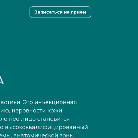
 RF-лифтинг
Записаться на прием
Записаться на прием
А
астики. Это инъекционная
рию, неровности кожи
ле неё лицо становится
ько высококвалифицированный
лемы, анатомической зоны