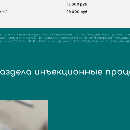
15 000 руб.
2 мл
19 000 руб.
 характер, вся информация о оказываемых платных медицинских услугах и ц
ожениями Статьи 437 Гражданского кодекса Российской Федерации. Актуальн
ителя ООО «МК-КЛИНИК» по телефонам 8(3822) 97−98−77 или 8(913) 856−46−46
 раздела инъекционные про