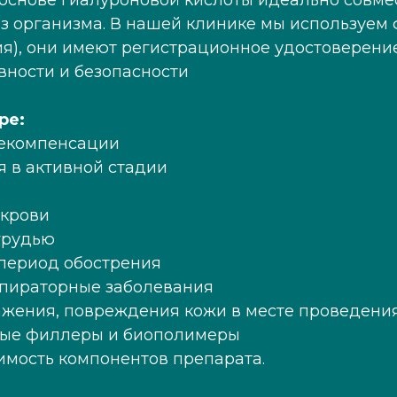
основе гиалуроновой кислоты идеально совме
из организма. В нашей клинике мы используе
ия), они имеют регистрационное удостоверен
ности и безопасности
ре:
декомпенсации
 в активной стадии
 крови
грудью
 период обострения
пираторные заболевания
ажения, повреждения кожи в месте проведени
вые филлеры и биополимеры
мость компонентов препарата.