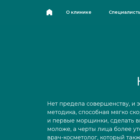
О клинике
Специалист
О клинике
Специалист
Нет предела совершенству, и 
методика, способная мягко ск
и первые морщинки, сделать в
моложе, а черты лица более 
врач-косметолог, который так