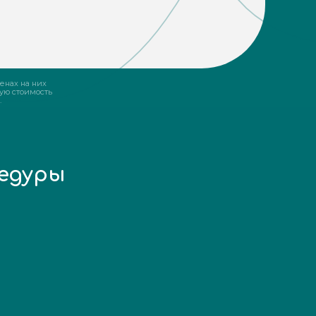
енах на них
ую стоимость
.
цедуры