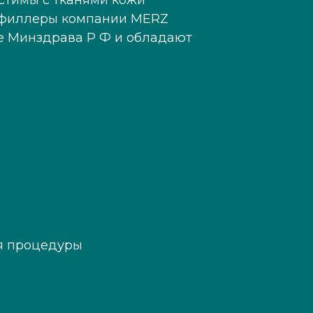
стимы с тканями кожи
м филлеры компании MERZ
ие Минздрава Р Ф и обладают
я процедуры